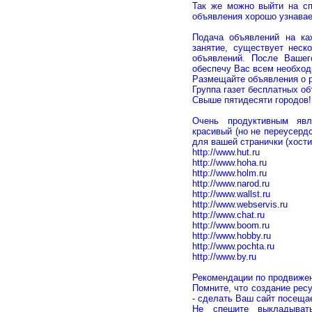
Так же можно выйти на сп
объявления хорошо узнаваем
Подача объявлений на ка
занятие, существует неск
объявлений. После Вашег
обеспечу Вас всем необхо
Размещайте объявления о р
Группа газет бесплатных об
Свыше пятидесяти городов!
Очень продуктивным явл
красивый (но не переусерд
для вашей странички (хости
http://www.hut.ru
http://www.hoha.ru
http://www.holm.ru
http://www.narod.ru
http://www.wallst.ru
http://www.webservis.ru
http://www.chat.ru
http://www.boom.ru
http://www.hobby.ru
http://www.pochta.ru
http://www.by.ru
Рекомендации по продвиже
Помните, что создание рес
- сделать Ваш сайт посещ
Не спешите выкладыват