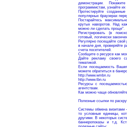
демонстрации. Покажит
программистам, узнайте их
Протестируйте созданны
популярных браузерах пере
Постарайтесь максимальн
крутых наворотов. Над ка
можно ли сделать проще".
Регистрировать (в поиск
готовый, логически законч
Регулярно посещайте свой 
в начале дня, проверяйте 
счета посетителей.
Сообщите о ресурсе как мо
Дайте рекламу своего с
тематикой.
Если посещаемость Вашег
можете обратиться в бане
http://www.wmbn.ru
http://www.tbn.ru
Ресурсы с посещаемостью
агентствам.
Как можно чаще обновляйт
Полезные ссылки по раскру
Системы обмена визитами -
то условные единицы, ко
другими. В некоторых сист
баннеропоказы и т.д. Кс
полезные сайты: