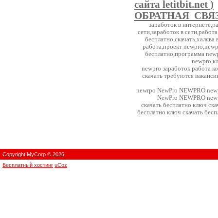
сайта letitbit.net )
ОБРАТНАЯ СВЯЗ
заработок в интернете,р
сети,заработок в сети,работа
бесплатно,скачать,халява 
работа,проект newpro,newp
бесплатно,программа new
newpro,кл
newpro заработок работа ко
скачать требуются ваканси
newrpo NewPro NEWPRO new
NewPro NEWPRO new
скачать бесплатно ключ ска
бесплатно ключ скачать бесп
Copyright MyCorp © 2026
Бесплатный хостинг
uCoz