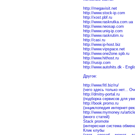
http://megavisit.net
http://www.stock-ip.com
http://xost.pbf.ru
http://www.raskrutka.com.ua
http://www.neosap.com
http://www.uniq-ip.com
http://www.raskrutim.ru
http://casi.ru
http://www.ip-host.biz
http://www.vipspace.net
http://www.one2one.spb.ru
http://www.hithost.ru
http://rusip.com
http://www.autohits.dk - Engl
Другое:
http://www.fitl.biz/ru/
(чего здесь только нет... О
http://dmitry-portal.ru
(подборка сервисов для ув
http://book.promo.ru
(энциклопедия интернет-ре
http://www.mymoney.ru/artic
(много статей)
Stack promote
(интересная система обмен
Клик клубы
(этот способ может да