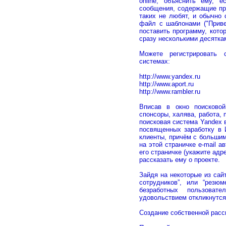
online, объяснить ему, 
сообщения, содержащие про
таких не любят, и обычно 
файл с шаблонами ("Приве
поставить программу, кото
сразу несколькими десятка
Можете регистрировать 
системах:
http://www.yandex.ru
http://www.aport.ru
http://www.rambler.ru
Вписав в окно поисковой
спонсоры, халява, работа, ml
поисковая система Yandex 
посвященных заработку в 
клиенты, причём с больши
на этой страничке e-mail а
его страничке (укажите ад
рассказать ему о проекте.
Зайдя на некоторые из сай
сотрудников”, или “резю
безработных пользоват
удовольствием откликнутся
Создание собственной расс