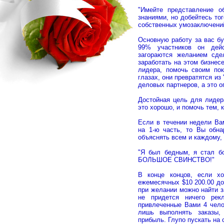
"Имейте представление о
знаниями, но добейтесь то
собственных умозаключений
Основную работу за вас бу
99% участников он дейс
загораются желанием сде
заработать на этом бизнес
лидера, помочь своим пок
глазах, они превратятся и
деловых партнеров, а это о
Достойная цель для лидера
это хорошо, и помочь тем, 
Если в течении недели Ва
на 1-ю часть, то Вы обна
объяснять всем и каждому, 
"Я был бедным, я стал бо
БОЛЬШОЕ СВИНСТВО!"
В конце концов, если х
ежемесячных $10 200.00 до
при желании можно найти з
не придется ничего рек
привлеченные Вами 4 чело
лишь выполнять заказы,
прибыль. Глупо пускать на