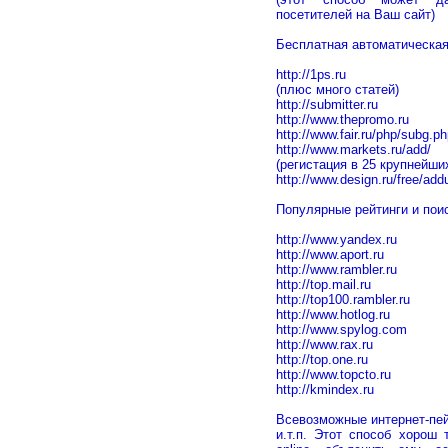
посетителей на Ваш сайт)
Бесплатная автоматическая
http://1ps.ru
(плюс много статей)
http://submitter.ru
http://www.thepromo.ru
http://www.fair.ru/php/subg.p
http://www.markets.ru/add/
(регистация в 25 крупнейши
http://www.design.ru/free/addu
Популярные рейтинги и пои
http://www.yandex.ru
http://www.aport.ru
http://www.rambler.ru
http://top.mail.ru
http://top100.rambler.ru
http://www.hotlog.ru
http://www.spylog.com
http://www.rax.ru
http://top.one.ru
http://www.topcto.ru
http://kmindex.ru
Всевозможные интернет-пей
и.т.п. Этот способ хорош