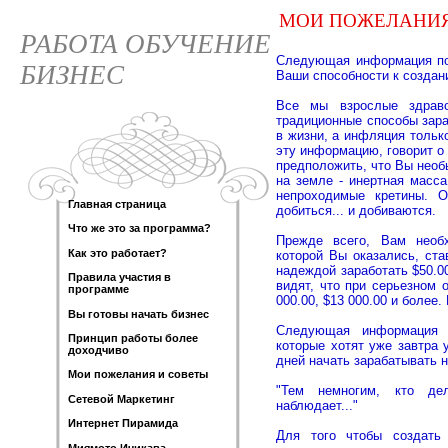
МОИ ПОЖЕЛАНИЯ
РАБОТА ОБУЧЕНИЕ
Следующая информация по
БИЗНЕС
Ваши способности к создан
Все мы взрослые здрав
традиционные способы зара
в жизни, а инфляция тольк
эту информацию, говорит о
предположить, что Вы необ
на земле - инертная масс
непроходимые кретины. О
Главная страница
добиться... и добиваются.
Что же это за программа?
Прежде всего, Вам необх
Как это работает?
которой Вы оказались, ста
надеждой заработать $50.0
Правила участия в
видят, что при серьезном 
программе
000.00, $13 000.00 и более
Вы готовы начать бизнес
Следующая информация 
Принцип работы более
которые хотят уже завтра 
доходчиво
дней начать зарабатывать н
Мои пожелания и советы
"Тем немногим, кто дел
Сетевой Маркетинг
наблюдает..."
Интернет Пирамида
Для того чтобы создать
Миямото Ичикава