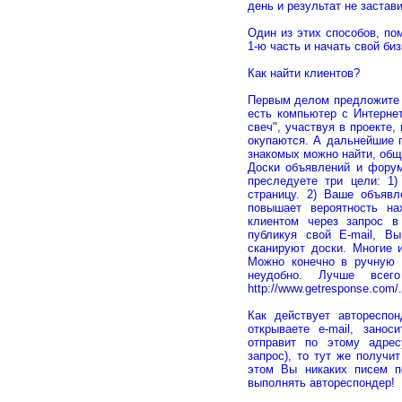
день и результат не застав
Один из этих способов, по
1-ю часть и начать свой би
Как найти клиентов?
Первым делом предложите у
есть компьютер с Интерне
свеч", участвуя в проекте,
окупаются. А дальнейшие 
знакомых можно найти, общ
Доски объявлений и форум
преследуете три цели: 1
страницу. 2) Ваше объявл
повышает вероятность н
клиентом через запрос в
публикуя свой Е-mail, В
сканируют доски. Многие 
Можно конечно в ручную 
неудобно. Лучше всего
http://www.getresponse.com/
Как действует автореспо
открываете e-mail, зано
отправит по этому адрес
запрос), то тут же получи
этом Вы никаких писем п
выполнять автореспондер!