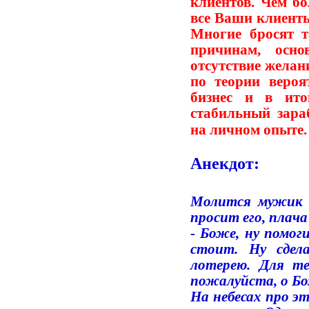
клиентов. Чем бо
все Ваши клиенты
Многие бросят т
причинам, осн
отсутствие желан
по теории вероя
бизнес и в ит
стабильный зара
на личном опыте.
Анекдот:
Молится мужик Б
просит его, плача
- Боже, ну помог
стоит. Ну сдел
лотерею. Для т
пожалуйста, о Бо
На небесах про э