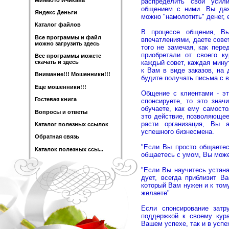
распределить свои усил
общением с ними. Вы даж
Яндекс Деньги
можно "намолотить" денег, 
Каталог файлов
В процессе общения, Вы
Все программы и файл
впечатлениями, даете сове
можно загрузить здесь
того не замечая, как пере
приобретали от своего к
Все программы можете
каждый совет, каждая мину
скачать и здесь
к Вам в виде заказов, на 
Внимание!!! Мошенники!!!
будите получать письма с 
Еще мошенники!!!
Общение с клиентами - эт
Гостевая книга
спонсируете, то это знач
обучаете, как ему самосто
Вопросы и ответы
это действие, позволяющее
расти организация, Вы а
Каталог полезных ссылок
успешного бизнесмена.
Обратная связь
"Если Вы просто общаетес
Каталок полезных ссы...
общаетесь с умом, Вы може
"Если Вы научитесь устана
дует, всегда приблизит В
который Вам нужен и к том
желаете"
Если спонсирование затр
поддержкой к своему кура
Вашем успехе, так и в успе