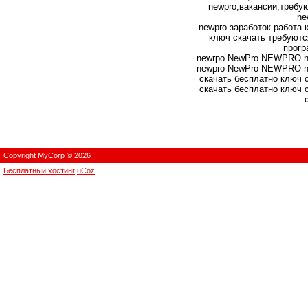
newpro,вакансии,требу
ne
newpro заработок работа 
ключ скачать требуютс
прог
newrpo NewPro NEWPRO 
newpro NewPro NEWPRO 
скачать бесплатно ключ 
скачать бесплатно ключ 
Copyright MyCorp © 2026
Бесплатный хостинг
uCoz