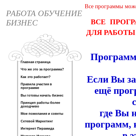
Все программы может
РАБОТА ОБУЧЕНИЕ
ВСЕ ПРОГ
БИЗНЕС
ДЛЯ РАБОТ
Программ
Главная страница
Что же это за программа?
Если Вы за
Как это работает?
Правила участия в
ещё прог
программе
Вы готовы начать бизнес
Принцип работы более
доходчиво
где Вы 
Мои пожелания и советы
программ, 
Сетевой Маркетинг
Интернет Пирамида
в 
Миямото Ичикава